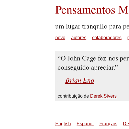
Pensamentos Mu
um lugar tranquilo para p
novo
autores
colaboradores
O John Cage fez-nos per
conseguido apreciar.
Brian Eno
contribuição de
Derek Sivers
English
Español
Français
De