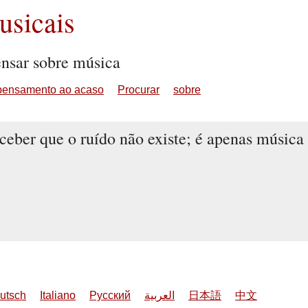
sicais
ensar sobre música
pensamento ao acaso
Procurar
sobre
ceber que o ruído não existe; é apenas música
utsch
Italiano
Русский
العربية
日本語
中文