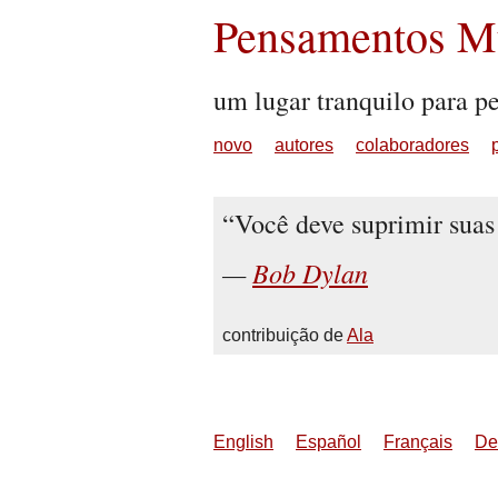
Pensamentos Mu
um lugar tranquilo para p
novo
autores
colaboradores
Você deve suprimir suas 
Bob Dylan
contribuição de
Ala
English
Español
Français
De