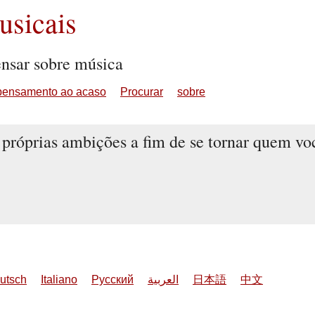
sicais
ensar sobre música
pensamento ao acaso
Procurar
sobre
próprias ambições a fim de se tornar quem voc
utsch
Italiano
Русский
العربية
日本語
中文