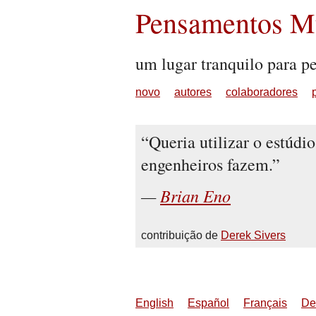
Pensamentos Mu
um lugar tranquilo para p
novo
autores
colaboradores
Queria utilizar o estúd
engenheiros fazem.
Brian Eno
contribuição de
Derek Sivers
English
Español
Français
De