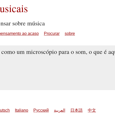
sicais
ensar sobre música
pensamento ao acaso
Procurar
sobre
io como um microscópio para o som, o que é aq
utsch
Italiano
Русский
العربية
日本語
中文