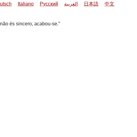
utsch
Italiano
Русский
العربية
日本語
中文
não és sincero, acabou-se.