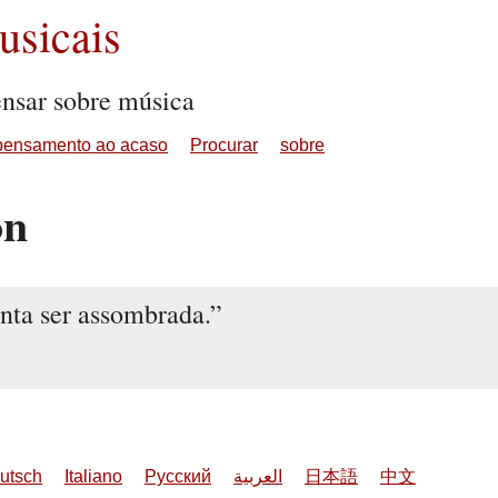
sicais
ensar sobre música
pensamento ao acaso
Procurar
sobre
on
nta ser assombrada.
utsch
Italiano
Русский
العربية
日本語
中文