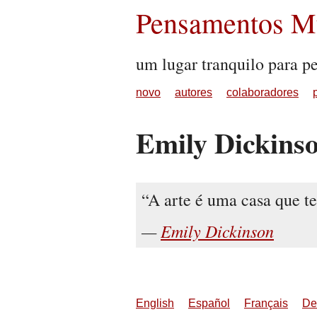
Pensamentos Mu
um lugar tranquilo para p
novo
autores
colaboradores
Emily Dickins
A arte é uma casa que te
Emily Dickinson
English
Español
Français
De